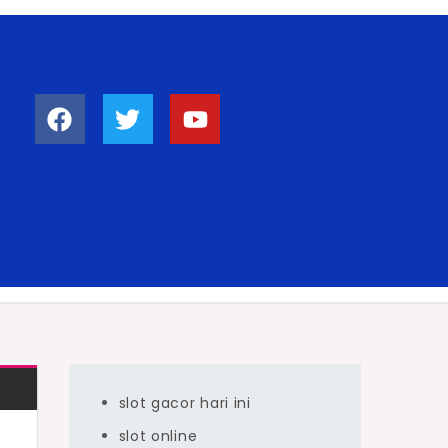
slot gacor hari ini
slot online