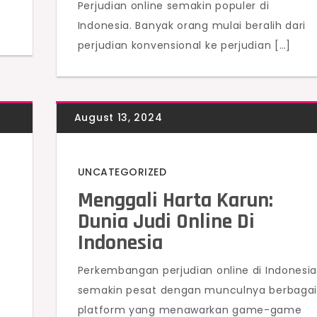
Perjudian online semakin populer di
Indonesia. Banyak orang mulai beralih dari
perjudian konvensional ke perjudian […]
UNCATEGORIZED
Menggali Harta Karun:
Dunia Judi Online Di
Indonesia
Perkembangan perjudian online di Indonesi
semakin pesat dengan munculnya berbaga
platform yang menawarkan game-game